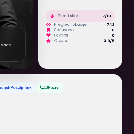
Trend skor
7/10
Pregledi lokacije
743
Sačuvano
0
Favoriti
0
Ocjena
3.9/5
ledati
dijeli
Pošalji link
13
Pozivi