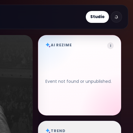
Studio
AI REZIME
i
Event not found or unpublished.
TREND