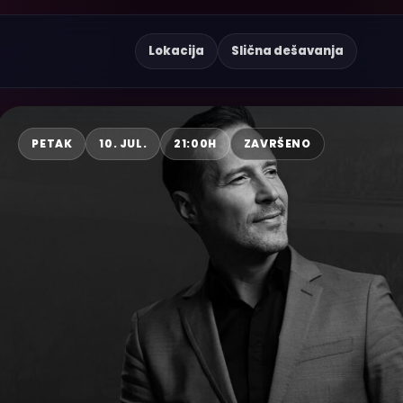
Lokacija
Slična dešavanja
PETAK
10. JUL.
21:00H
ZAVRŠENO