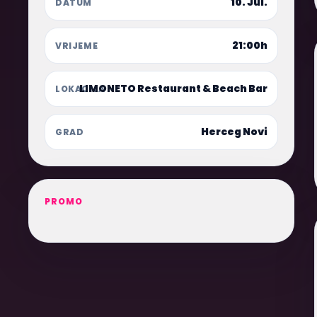
10. Jul.
DATUM
21:00h
VRIJEME
LIMONETO Restaurant & Beach Bar
LOKACIJA
Herceg Novi
GRAD
PROMO