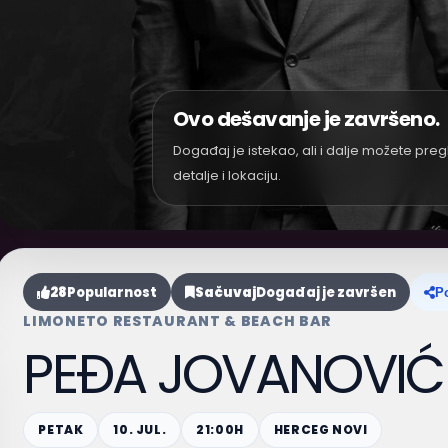
Ovo dešavanje je završeno.
Događaj je istekao, ali i dalje možete preg
detalje i lokaciju.
28
Popularnost
Sačuvaj
Događaj je završen
Po
LIMONETO RESTAURANT & BEACH BAR
PEĐA JOVANOVIĆ
PETAK
10. JUL.
21:00H
HERCEG NOVI