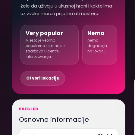
žele da uživaju u ukusnoj hrani i koktelima
uz zvuke mora i prijatnu atmosferu.
Very popular
Nema
Mjesto je veoma
nema
popularno i stalno se
događaja
zadržava u centru
na lokaciji
interesovanja.
Otvori lokaciju
PREGLED
Osnovne informacije