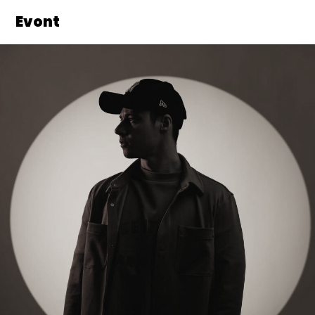
Evont