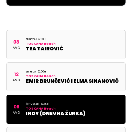
SUBOTA | 22:00H
08
TOSKANA Beach
AVG
TEA TAIROVIĆ
SRIJEDA | 22:00H
12
TOSKANA Beach
AVG
EMIR BRUNČEVIĆ I ELMA SINANOVIĆ
ČETVRTAK | 14:00H
06
TOSKANA Beach
AVG
INDY (DNEVNA ŽURKA)