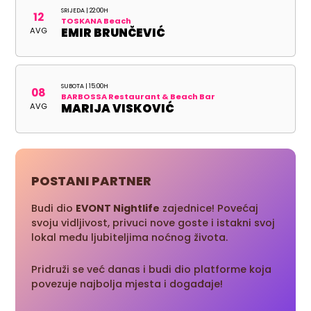
SRIJEDA | 22:00H
12
TOSKANA Beach
AVG
EMIR BRUNČEVIĆ
SUBOTA | 15:00H
08
BARBOSSA Restaurant & Beach Bar
AVG
MARIJA VISKOVIĆ
POSTANI PARTNER
Budi dio
EVONT Nightlife
zajednice! Povećaj
svoju vidljivost, privuci nove goste i istakni svoj
lokal među ljubiteljima noćnog života.
Pridruži se već danas i budi dio platforme koja
povezuje najbolja mjesta i događaje!