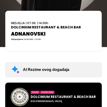
NEDJELJA
|
07.06.
|
14:00
h
DOLCINIUM RESTAURANT & BEACH BAR
ADNANOVSKI
Objavljeno:
04.06.2026. | 15:45h
AI Rezime ovog događaja
PLAŽA
PLAŽNI BAR
DOLCINIUM RESTAURANT & BEACH BAR
DOLCINIUM Beach, Ulcinj