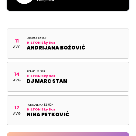
Podgorica
UTORAK | 21:00H
11
HILTON Sky Bar
AVG
ANDRIJANA BOŽOVIĆ
PETAK | 21:00H
14
HILTON Sky Bar
AVG
DJ MARC STAN
PONEDELJAK | 21:00H
17
HILTON Sky Bar
AVG
NINA PETKOVIĆ