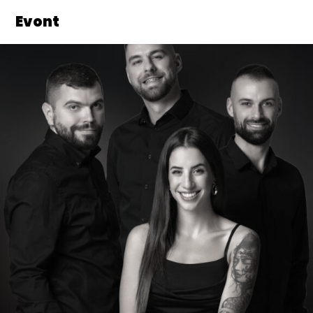
Evont