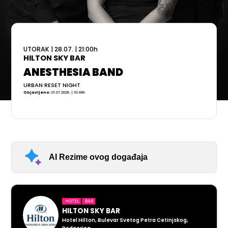
UTORAK
|
28.07.
|
21:00
h
HILTON SKY BAR
ANESTHESIA BAND
URBAN RESET NIGHT
Objavljeno:
01.07.2026. | 10:48h
AI Rezime ovog događaja
HOTEL
BAR
HILTON SKY BAR
Hotel Hilton, Bulevar Svetog Petra Cetinjskog,