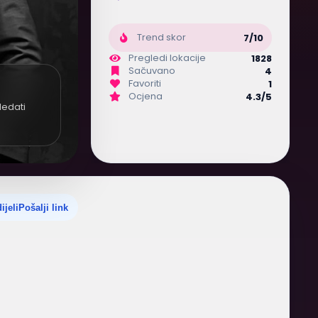
Trend skor
7/10
Pregledi lokacije
1828
Sačuvano
4
Favoriti
1
Ocjena
4.3/5
ledati
ijeli
Pošalji link