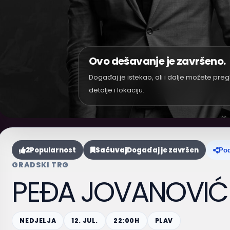
Ovo dešavanje je završeno.
Događaj je istekao, ali i dalje možete preg
detalje i lokaciju.
2
Popularnost
Sačuvaj
Događaj je završen
Pod
GRADSKI TRG
PEĐA JOVANOVIĆ
NEDJELJA
12. JUL.
22:00H
PLAV