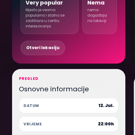
Very popular
Nema
Mjesto je veoma
nema
popularno i stalno se
događaja
zadržava u centru
na lokaciji
interesovanja.
Otvori lokaciju
PREGLED
Osnovne informacije
12. Jul.
DATUM
22:00h
VRIJEME