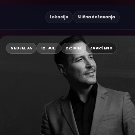
Lokacija
Slična dešavanja
NEDJELJA
12. JUL.
22:00H
ZAVRŠENO