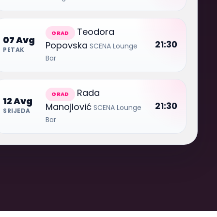
Teodora
GRAD
07 Avg
21:30
Popovska
SCENA Lounge
PETAK
Bar
Rada
GRAD
12 Avg
21:30
Manojlović
SCENA Lounge
SRIJEDA
Bar