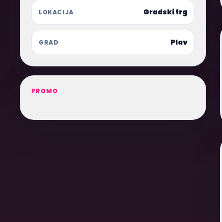
Gradski trg
LOKACIJA
Plav
GRAD
PROMO