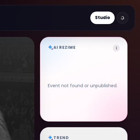
Studio
AI REZIME
i
Event not found or unpublished.
TREND