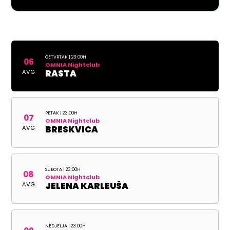
ČETVRTAK | 23:00H
06
OMNIA Nightclub
AVG
RASTA
PETAK | 23:00H
07
OMNIA Nightclub
AVG
BRESKVICA
SUBOTA | 23:00H
08
OMNIA Nightclub
AVG
JELENA KARLEUŠA
NEDJELJA | 23:00H