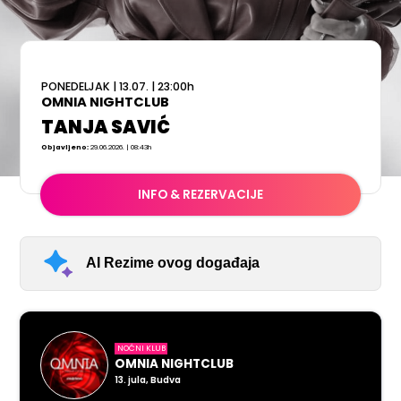
PONEDELJAK
|
13.07.
|
23:00
h
OMNIA NIGHTCLUB
TANJA SAVIĆ
Objavljeno:
29.06.2026. | 08:43h
INFO & REZERVACIJE
AI Rezime ovog događaja
NOĆNI KLUB
OMNIA NIGHTCLUB
13. jula, Budva