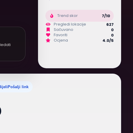
Trend skor
7/10
Pregledi lokacije
627
Sačuvano
0
Favoriti
0
Ocjena
4.0/5
ledati
ijeli
Pošalji link
D