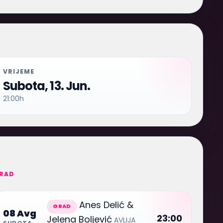
VRIJEME
Subota, 13. Jun.
21:00h
RAD
Anes Delić &
GRAD
08 Avg
23:00
Jelena Boljević
AVLIJA