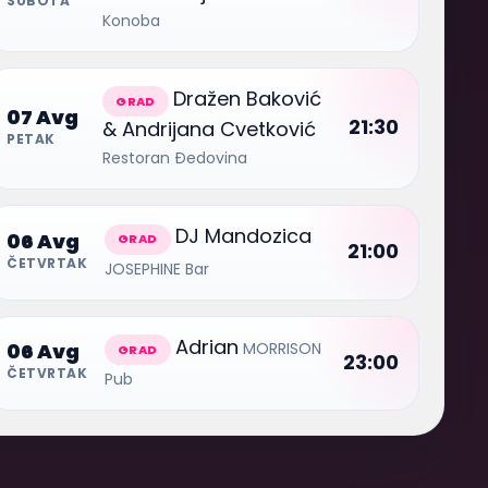
SUBOTA
Konoba
Dražen Baković
GRAD
07 Avg
21:30
& Andrijana Cvetković
PETAK
Restoran Đedovina
DJ Mandozica
06 Avg
GRAD
21:00
ČETVRTAK
JOSEPHINE Bar
Adrian
MORRISON
06 Avg
GRAD
23:00
ČETVRTAK
Pub