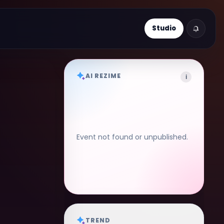
Studio
AI REZIME
i
Event not found or unpublished.
TREND