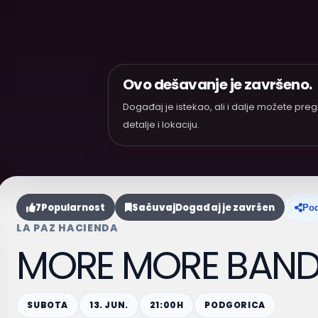
Ovo dešavanje je završeno.
Događaj je istekao, ali i dalje možete preg
detalje i lokaciju.
7
Popularnost
Sačuvaj
Događaj je završen
Pod
LA PAZ HACIENDA
MORE MORE BAN
SUBOTA
13. JUN.
21:00H
PODGORICA