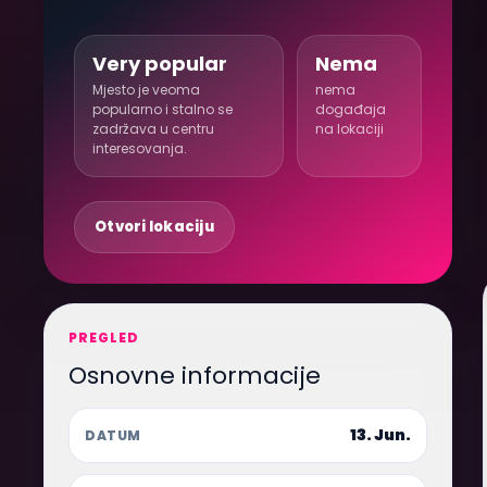
Very popular
Nema
Mjesto je veoma
nema
popularno i stalno se
događaja
zadržava u centru
na lokaciji
interesovanja.
Otvori lokaciju
PREGLED
Osnovne informacije
13. Jun.
DATUM