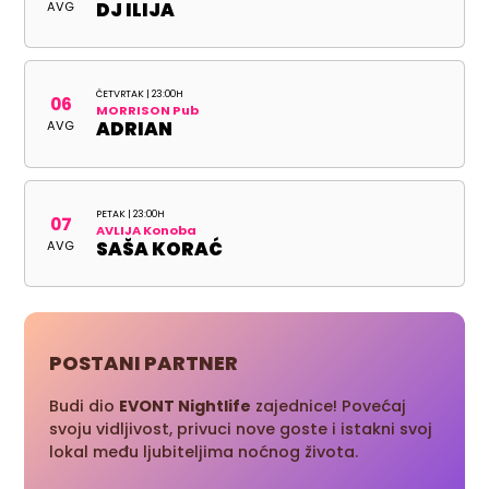
AVG
DJ ILIJA
ČETVRTAK | 23:00H
06
MORRISON Pub
AVG
ADRIAN
PETAK | 23:00H
07
AVLIJA Konoba
AVG
SAŠA KORAĆ
POSTANI PARTNER
Budi dio
EVONT Nightlife
zajednice! Povećaj
svoju vidljivost, privuci nove goste i istakni svoj
lokal među ljubiteljima noćnog života.