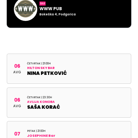
BAR
WWW PUB
Bokeška 4, Podgorica
ČETVRTAK | 21:00H
06
HILTON SKY BAR
AVG
NINA PETKOVIĆ
ČETVRTAK | 23:30H
06
AVLIJA KONOBA
AVG
SAŠA KORAĆ
PETAK | 21:00H
07
JOSEPHINE Bar