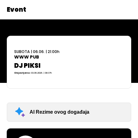
Evont
SUBOTA
|
06.06.
|
21:00
h
WWW PUB
DJ PIKSI
Objavljeno:
03.06.2026. | 08:37h
AI Rezime ovog događaja