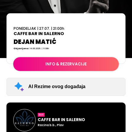
PONEDELJAK
|
27.07.
|
21:00
h
CAFFE BAR IN SALERNO
DEJAN MATIĆ
Objavljeno:
14.06.2026. | 11:08h
INFO & REZERVACIJE
AI Rezime ovog događaja
BAR
CAFFE BAR IN SALERNO
Racina b.b., Plav