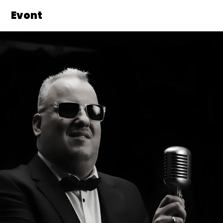
Evont