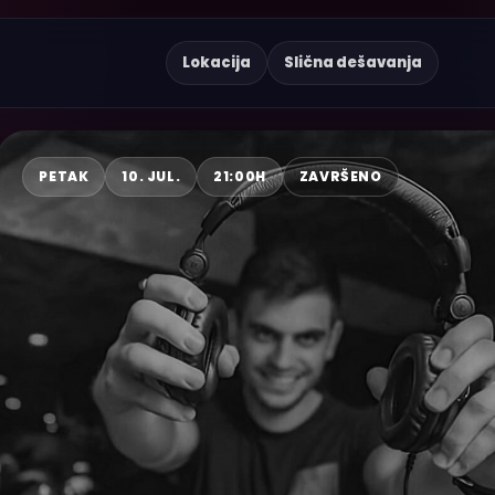
Lokacija
Slična dešavanja
PETAK
10. JUL.
21:00H
ZAVRŠENO