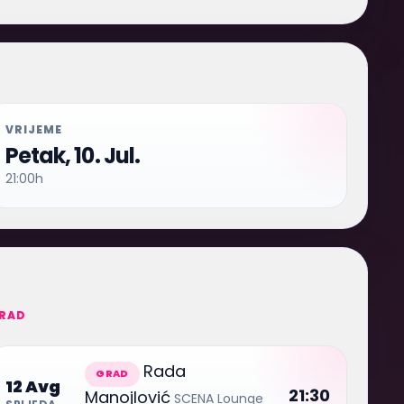
VRIJEME
Petak, 10. Jul.
21:00h
RAD
Rada
GRAD
12 Avg
21:30
Manojlović
SCENA Lounge