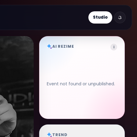
Studio
AI REZIME
i
Event not found or unpublished.
TREND