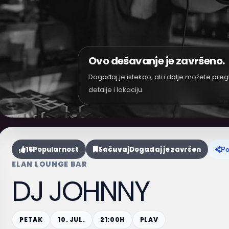
Ovo dešavanje je završeno.
Događaj je istekao, ali i dalje možete preg
detalje i lokaciju.
15
Popularnost
Sačuvaj
Događaj je završen
Po
ELAN LOUNGE BAR
DJ JOHNNY
PETAK
10. JUL.
21:00H
PLAV