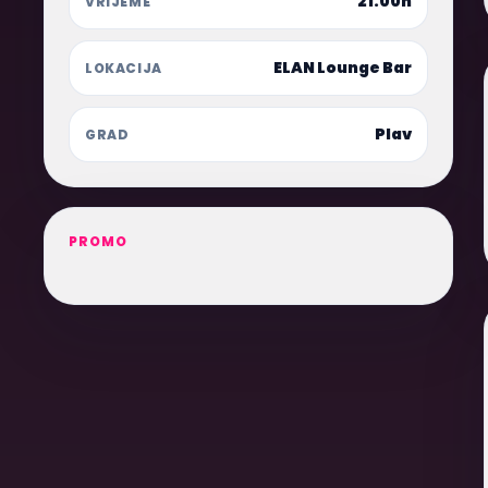
21:00h
VRIJEME
ELAN Lounge Bar
LOKACIJA
Plav
GRAD
PROMO