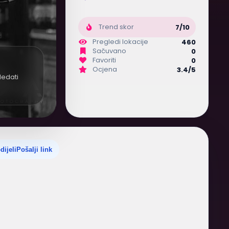
Trend skor
7/10
Pregledi lokacije
460
Sačuvano
0
Favoriti
0
Ocjena
3.4/5
ledati
dijeli
Pošalji link