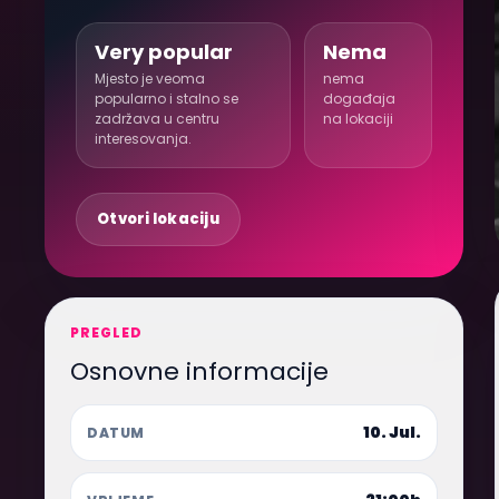
Very popular
Nema
Mjesto je veoma
nema
popularno i stalno se
događaja
zadržava u centru
na lokaciji
interesovanja.
Otvori lokaciju
PREGLED
Osnovne informacije
10. Jul.
DATUM