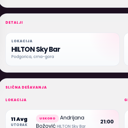
DETALJI
LOKACIJA
HILTON Sky Bar
Podgorica, crna-gora
SLIČNA DEŠAVANJA
LOKACIJA
G
Andrijana
11 Avg
USKORO
21:00
Božović
UTORAK
HILTON Sky Bar