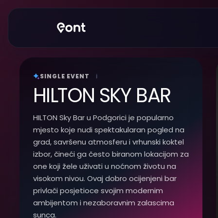
SINGLE EVENT
i
HILTON SKY BAR
HILTON Sky Bar u Podgorici je popularno
mjesto koje nudi spektakularan pogled na
grad, savršenu atmosferu i vrhunski koktel
izbor, čineći ga često biranom lokacijom za
one koji žele uživati u noćnom životu na
visokom nivou. Ovaj dobro ocijenjeni bar
privlači posjetioce svojim modernim
ambijentom i nezaboravnim zalascima
sunca.