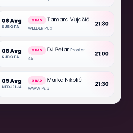
Tamara Vujačić
08 Avg
GRAD
21:30
SUBOTA
WELDER Pub
DJ Petar
Prostor
08 Avg
GRAD
21:00
SUBOTA
45
Marko Nikolić
09 Avg
GRAD
21:30
NEDJELJA
WWW Pub