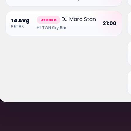
DJ Marc Stan
14 Avg
USKORO
21:00
PETAK
HILTON Sky Bar