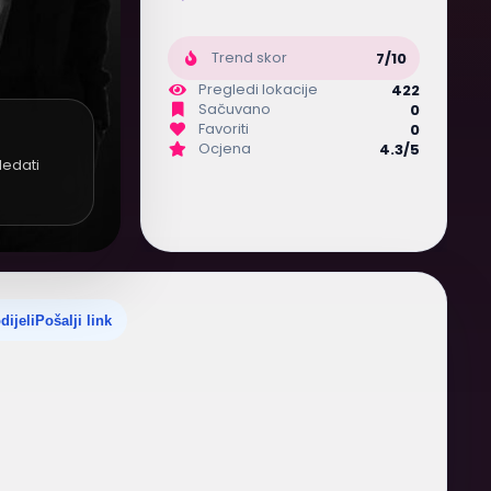
Trend skor
7/10
Pregledi lokacije
422
Sačuvano
0
Favoriti
0
Ocjena
4.3/5
ledati
dijeli
Pošalji link