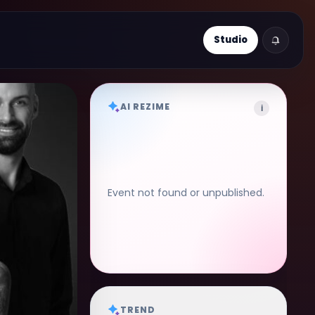
Studio
AI REZIME
i
Event not found or unpublished.
TREND