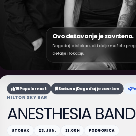
Ovo dešavanje je završeno.
Događaj je istekao, ali i dalje možete preg
detalje i lokaciju.
15
Popularnost
Sačuvaj
Događaj je završen
Po
HILTON SKY BAR
ANESTHESIA BAND
UTORAK
23. JUN.
21:00H
PODGORICA