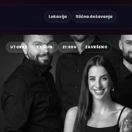
Lokacija
Slična dešavanja
UTORAK
23. JUN.
21:00H
ZAVRŠENO