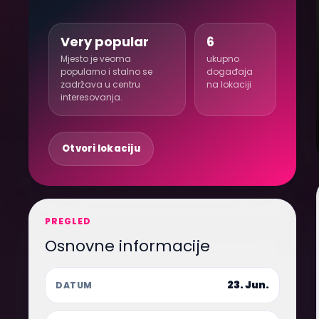
Very popular
6
Mjesto je veoma
ukupno
popularno i stalno se
događaja
zadržava u centru
na lokaciji
interesovanja.
Otvori lokaciju
PREGLED
Osnovne informacije
23. Jun.
DATUM