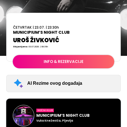
ČETVRTAK
|
23.07.
|
23:30
h
MUNICIPIUM’S NIGHT CLUB
UROŠ ŽIVKOVIĆ
Objavljeno:
03.07.2026. | 08:35h
INFO & REZERVACIJE
AI Rezime ovog događaja
NOĆNI KLUB
MUNICIPIUM’S NIGHT CLUB
Vuka Kneževića, Pljevlja