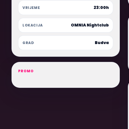
23:00h
VRIJEME
OMNIA Nightclub
LOKACIJA
Budva
GRAD
PROMO