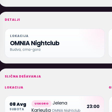
DETALJI
LOKACIJA
OMNIA Nightclub
Budva, crna-gora
SLIČNA DEŠAVANJA
LOKACIJA
G
Jelena
08 Avg
USKORO
23:00
Karleuša
SUBOTA
OMNIA Nightclub