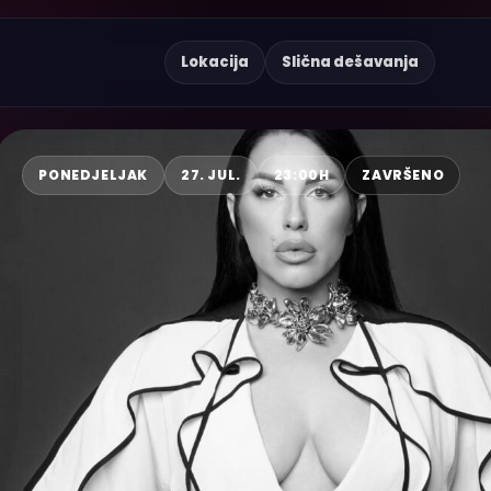
Lokacija
Slična dešavanja
PONEDJELJAK
27. JUL.
23:00H
ZAVRŠENO