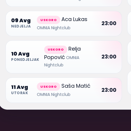
Aca Lukas
09 Avg
USKORO
23:00
NEDJELJA
OMNIA Nightclub
Relja
USKORO
10 Avg
23:00
Popović
OMNIA
PONEDJELJAK
Nightclub
Saša Matić
11 Avg
USKORO
23:00
UTORAK
OMNIA Nightclub