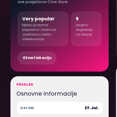
sve posjetioce Crne Gore.
Very popular
9
Mjesto je veoma
ukupno
popularno i stalno se
događaja
zadržava u centru
na lokaciji
interesovanja.
Otvori lokaciju
PREGLED
Osnovne informacije
27. Jul.
DATUM