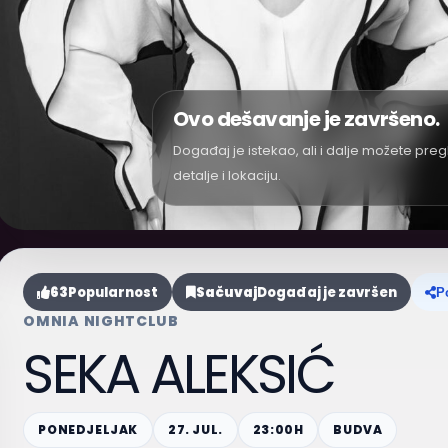
Ovo dešavanje je završeno.
Događaj je istekao, ali i dalje možete preg
detalje i lokaciju.
63
Popularnost
Sačuvaj
Događaj je završen
P
OMNIA NIGHTCLUB
SEKA ALEKSIĆ
PONEDJELJAK
27. JUL.
23:00H
BUDVA