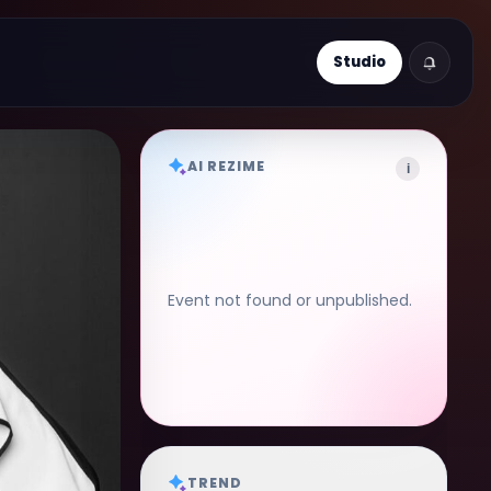
Studio
AI REZIME
i
Event not found or unpublished.
TREND