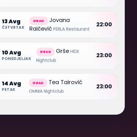
Jovana
13 Avg
GRAD
22:00
Raičević
ČETVRTAK
PERLA Restaurant
Grše
HIDE
10 Avg
GRAD
23:00
PONEDJELJAK
Nightclub
Tea Tairović
14 Avg
GRAD
23:00
PETAK
OMNIA Nightclub