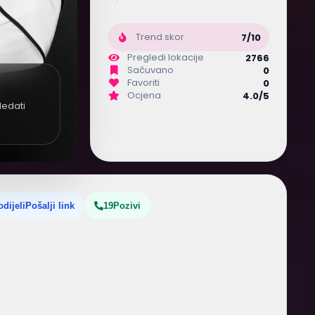
Trend skor
7/10
Pregledi lokacije
2766
Sačuvano
0
Favoriti
0
Ocjena
4.0/5
ledati
odijeli
Pošalji link
19
Pozivi