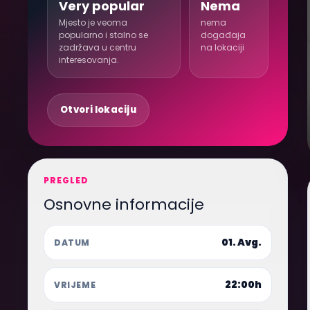
Very popular
Nema
Mjesto je veoma
nema
popularno i stalno se
događaja
zadržava u centru
na lokaciji
interesovanja.
Otvori lokaciju
PREGLED
Osnovne informacije
01. Avg.
DATUM
22:00h
VRIJEME