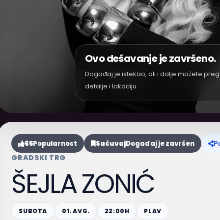
Ovo dešavanje je završeno.
Događaj je istekao, ali i dalje možete preg
detalje i lokaciju.
65
Popularnost
Sačuvaj
Događaj je završen
Po
GRADSKI TRG
ŠEJLA ZONIĆ
SUBOTA
01. AVG.
22:00H
PLAV