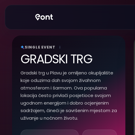
SINGLE EVENT
i
GRADSKI TRG
Gradski trg u Plavu je omiljeno okupljalište
koje oduzima dah svojom živahnom
atmosferom i šarmom. Ova popularna
lokacija često privlači posjetioce svojom
ugodnom energijom i dobro ocjenjenim
sadržajem, čineći je savršenim mjestom za
uživanje u noćnom životu.