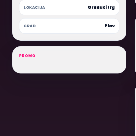
Gradski trg
LOKACIJA
Plav
GRAD
PROMO