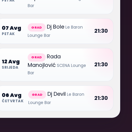
PETAK
Bar
Dj Bole
Le Baron
07 Avg
GRAD
21:30
PETAK
Lounge Bar
Rada
GRAD
12 Avg
21:30
Manojlović
SCENA Lounge
SRIJEDA
Bar
Dj Devil
Le Baron
06 Avg
GRAD
21:30
ČETVRTAK
Lounge Bar