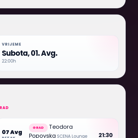
VRIJEME
Subota, 01. Avg.
22:00h
RAD
Teodora
GRAD
07 Avg
21:30
Popovska
SCENA Lounge