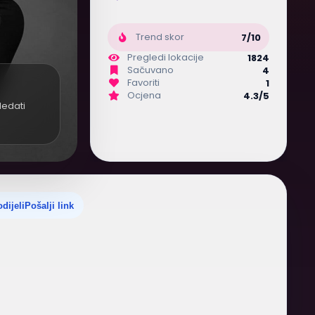
Trend skor
7/10
Pregledi lokacije
1824
Sačuvano
4
Favoriti
1
Ocjena
4.3/5
ledati
dijeli
Pošalji link