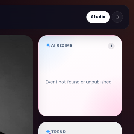
Studio
AI REZIME
i
Event not found or unpublished.
TREND