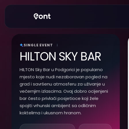
SINGLE EVENT
i
HILTON SKY BAR
HILTON Sky Bar u Podgorici je popularno
mjesto koje nudi nezaboravan pogled na
grad i savršenu atmosferu za uživanje u
večernjim izlascima. Ovaj dobro ocijenjeni
bar često privlači posjetioce koji žele
spojiti vrhunski ambijent sa odličnim
koktelima i ukusnom hranom.