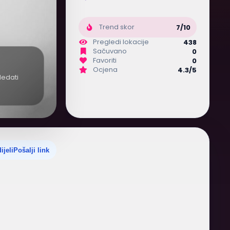
Trend skor
7/10
Pregledi lokacije
438
Sačuvano
0
Favoriti
0
Ocjena
4.3/5
ledati
ijeli
Pošalji link