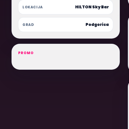
HILTON Sky Bar
LOKACIJA
Podgorica
GRAD
PROMO