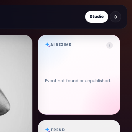
Studio
AI REZIME
i
Event not found or unpublished.
TREND