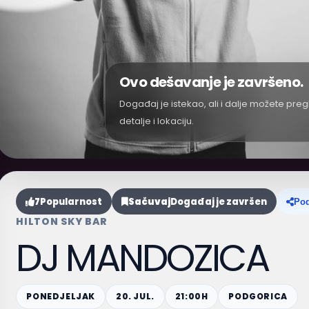
Ovo dešavanje je završeno.
Događaj je istekao, ali i dalje možete preg
detalje i lokaciju.
7
Popularnost
Sačuvaj
Događaj je završen
Pod
HILTON SKY BAR
DJ MANDOZICA
PONEDJELJAK
20. JUL.
21:00H
PODGORICA