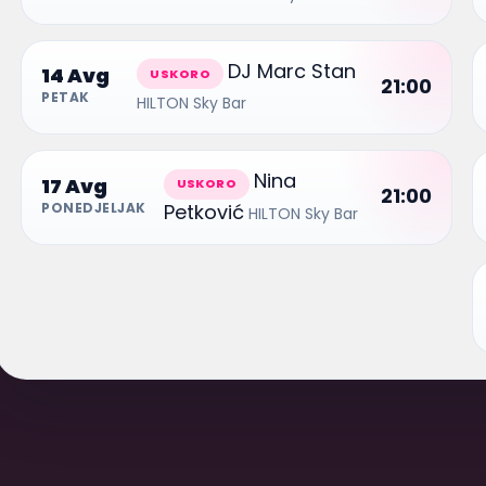
DJ Marc Stan
14 Avg
USKORO
21:00
PETAK
HILTON Sky Bar
Nina
17 Avg
USKORO
21:00
Petković
PONEDJELJAK
HILTON Sky Bar