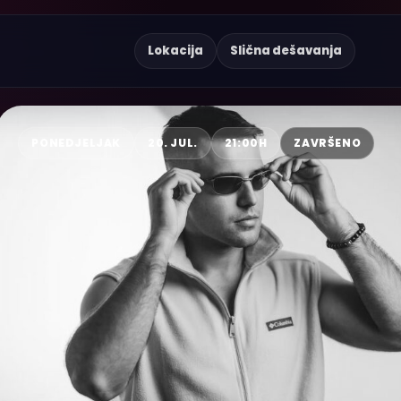
Lokacija
Slična dešavanja
PONEDJELJAK
20. JUL.
21:00H
ZAVRŠENO