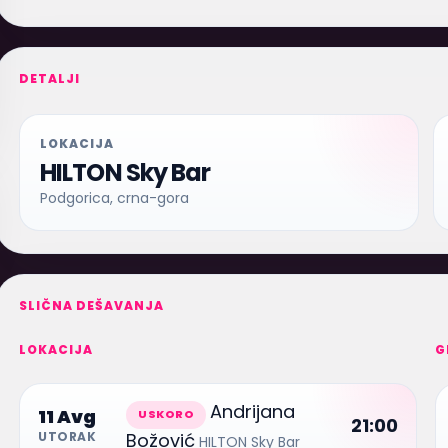
DETALJI
LOKACIJA
HILTON Sky Bar
Podgorica, crna-gora
SLIČNA DEŠAVANJA
LOKACIJA
G
Andrijana
11 Avg
USKORO
21:00
Božović
UTORAK
HILTON Sky Bar