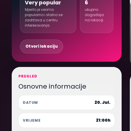
Very popular
6
Mjesto je veoma
ukupno
popularno i stalno se
događaja
zadržava u centru
na lokaciji
interesovanja.
Otvori lokaciju
PREGLED
Osnovne informacije
20. Jul.
DATUM
21:00h
VRIJEME