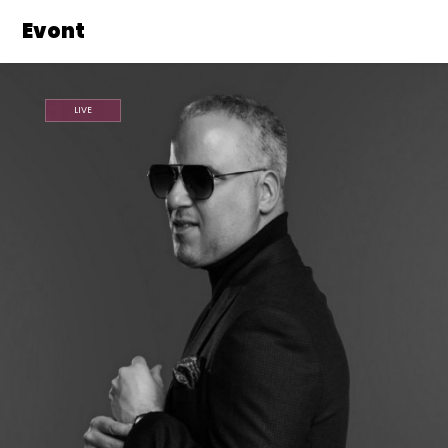
Evont
LIVE