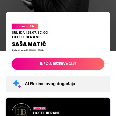
ULAZNICA: 25€
SRIJEDA
|
29.07.
|
21:00
h
HOTEL BERANE
SAŠA MATIĆ
Objavljeno:
27.06.2026. | 09:06h
INFO & REZERVACIJE
AI Rezime ovog događaja
RESTORAN
HOTEL BERANE