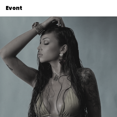
Evont