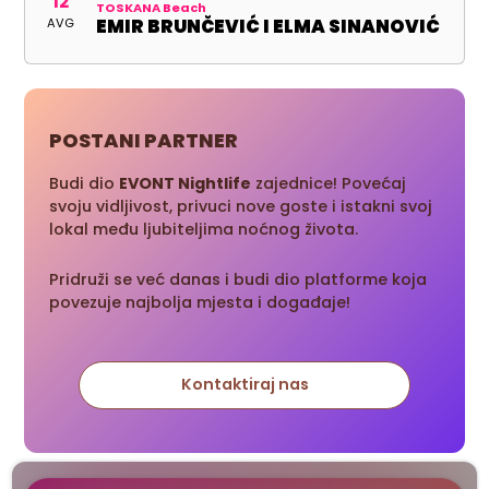
12
TOSKANA Beach
AVG
EMIR BRUNČEVIĆ I ELMA SINANOVIĆ
POSTANI PARTNER
Budi dio
EVONT Nightlife
zajednice! Povećaj
svoju vidljivost, privuci nove goste i istakni svoj
lokal među ljubiteljima noćnog života.
Pridruži se već danas i budi dio platforme koja
povezuje najbolja mjesta i događaje!
Kontaktiraj nas