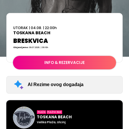
UTORAK
|
04.08.
|
22:00
h
TOSKANA BEACH
BRESKVICA
Objavljeno:
09.07.2026. | 09:10h
INFO & REZERVACIJE
AI Rezime ovog događaja
PLAŽA
PLAŽNI BAR
TOSKANA BEACH
Velika Plaža, Ulcinj