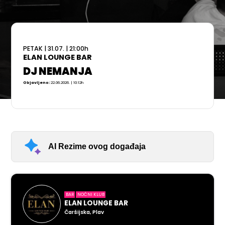
PETAK
|
31.07.
|
21:00
h
ELAN LOUNGE BAR
DJ NEMANJA
Objavljeno:
22.06.2026. | 10:12h
AI Rezime ovog događaja
BAR
NOĆNI KLUB
ELAN LOUNGE BAR
Čaršijska, Plav