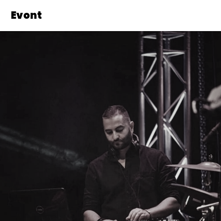
Evont