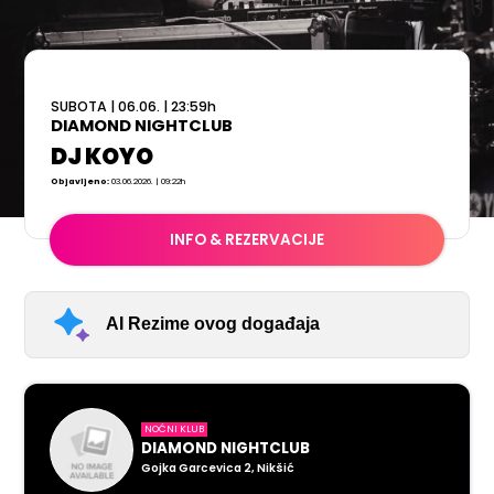
SUBOTA
|
06.06.
|
23:59
h
DIAMOND NIGHTCLUB
DJ KOYO
Objavljeno:
03.06.2026. | 09:22h
INFO & REZERVACIJE
AI Rezime ovog događaja
NOĆNI KLUB
DIAMOND NIGHTCLUB
Gojka Garcevica 2, Nikšić