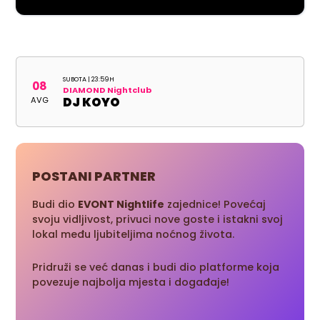
SUBOTA | 23:59H
08
DIAMOND Nightclub
AVG
DJ KOYO
POSTANI PARTNER
Budi dio
EVONT Nightlife
zajednice! Povećaj
svoju vidljivost, privuci nove goste i istakni svoj
lokal među ljubiteljima noćnog života.
Pridruži se već danas i budi dio platforme koja
povezuje najbolja mjesta i događaje!