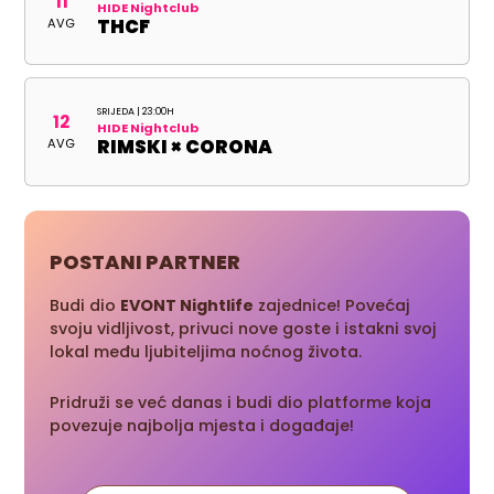
11
HIDE Nightclub
AVG
THCF
SRIJEDA | 23:00H
12
HIDE Nightclub
AVG
RIMSKI × CORONA
POSTANI PARTNER
Budi dio
EVONT Nightlife
zajednice! Povećaj
svoju vidljivost, privuci nove goste i istakni svoj
lokal među ljubiteljima noćnog života.
Pridruži se već danas i budi dio platforme koja
povezuje najbolja mjesta i događaje!