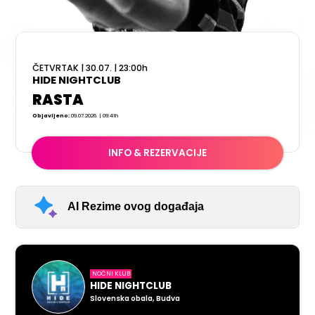
ČETVRTAK
|
30.07.
|
23:00
h
HIDE NIGHTCLUB
RASTA
Objavljeno:
09.07.2026. | 09:41h
INFO & REZERVACIJE
AI Rezime ovog događaja
NOĆNI KLUB
HIDE NIGHTCLUB
Slovenska obala, Budva