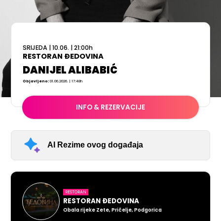
SRIJEDA
|
10.06.
|
21:00
h
RESTORAN ĐEDOVINA
DANIJEL ALIBABIĆ
Objavljeno:
01.06.2026. | 17:48h
INFO & REZERVACIJE
AI Rezime ovog događaja
RESTORAN
RESTORAN ĐEDOVINA
Obala rijeke Zete, Pričelje, Podgorica