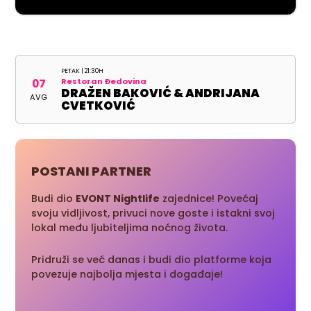
PETAK | 21:30H
Restoran Đedovina
07
DRAŽEN BAKOVIĆ & ANDRIJANA
AVG
CVETKOVIĆ
POSTANI PARTNER
Budi dio
EVONT Nightlife
zajednice! Povećaj
svoju vidljivost, privuci nove goste i istakni svoj
lokal među ljubiteljima noćnog života.
Pridruži se već danas i budi dio platforme koja
povezuje najbolja mjesta i događaje!