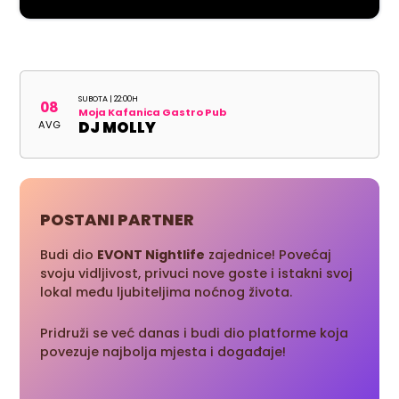
SUBOTA | 22:00H
08
Moja Kafanica Gastro Pub
AVG
DJ MOLLY
POSTANI PARTNER
Budi dio
EVONT Nightlife
zajednice! Povećaj
svoju vidljivost, privuci nove goste i istakni svoj
lokal među ljubiteljima noćnog života.
Pridruži se već danas i budi dio platforme koja
povezuje najbolja mjesta i događaje!