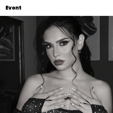
Evont