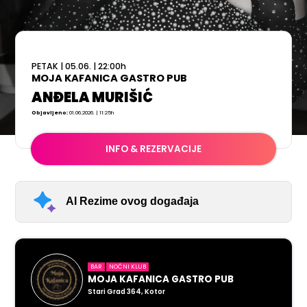
PETAK
|
05.06.
|
22:00
h
MOJA KAFANICA GASTRO PUB
ANĐELA MURIŠIĆ
Objavljeno:
01.06.2026. | 11:25h
INFO & REZERVACIJE
AI Rezime ovog događaja
BAR
NOĆNI KLUB
MOJA KAFANICA GASTRO PUB
Stari Grad 364, Kotor