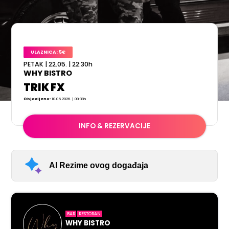
ULAZNICA: 5€
PETAK
|
22.05.
|
22:30
h
WHY BISTRO
TRIK FX
Objavljeno:
10.05.2026. | 09:38h
INFO & REZERVACIJE
AI Rezime ovog događaja
BAR
RESTORAN
WHY BISTRO