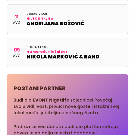
UTORAK | 21:00H
11
HILTON Sky Bar
AVG
ANDRIJANA BOŽOVIĆ
NEDJELJA | 21:00H
09
Na Moraču Plažni Bar
AVG
NIKOLA MARKOVIĆ & BAND
POSTANI PARTNER
Budi dio
EVONT Nightlife
zajednice! Povećaj
svoju vidljivost, privuci nove goste i istakni svoj
lokal među ljubiteljima noćnog života.
Pridruži se već danas i budi dio platforme koja
povezuje najbolja mjesta i događaje!