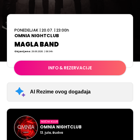
PONEDELJAK
|
20.07.
|
23:00
h
OMNIA NIGHTCLUB
MAGLA BAND
Objavljeno:
29.06.2026. | 08:34h
INFO & REZERVACIJE
AI Rezime ovog događaja
NOĆNI KLUB
OMNIA NIGHTCLUB
13. jula, Budva