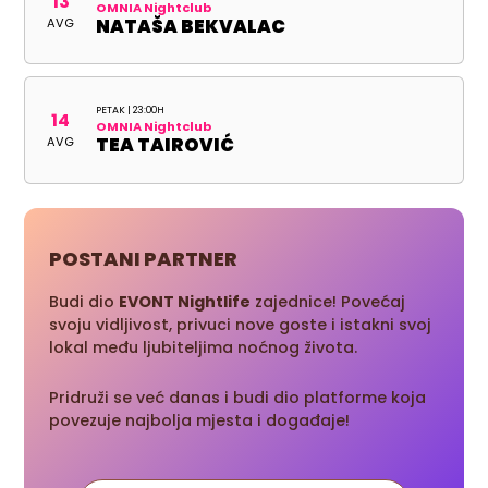
13
OMNIA Nightclub
AVG
NATAŠA BEKVALAC
PETAK | 23:00H
14
OMNIA Nightclub
AVG
TEA TAIROVIĆ
POSTANI PARTNER
Budi dio
EVONT Nightlife
zajednice! Povećaj
svoju vidljivost, privuci nove goste i istakni svoj
lokal među ljubiteljima noćnog života.
Pridruži se već danas i budi dio platforme koja
povezuje najbolja mjesta i događaje!