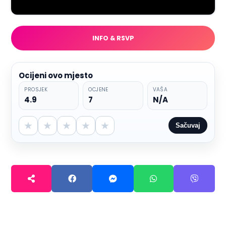
INFO & RSVP
Ocijeni ovo mjesto
PROSJEK
OCJENE
VAŠA
4.9
7
N/A
★
★
★
★
★
Sačuvaj