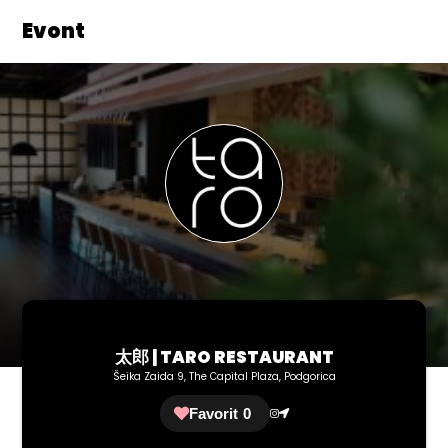
Evont
太郎 | TARO RESTAURANT
Šeika Zaida 9, The Capital Plaza, Podgorica
Favorit
0