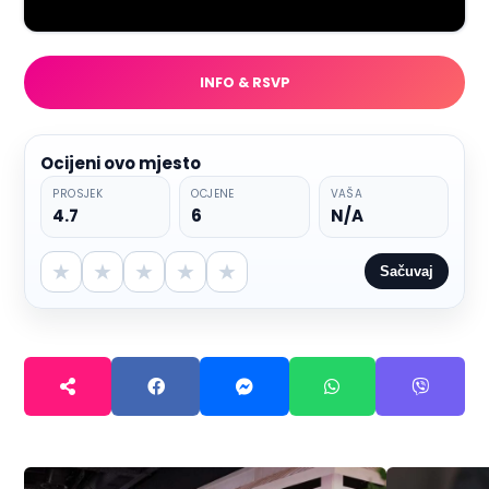
INFO & RSVP
Ocijeni ovo mjesto
PROSJEK
OCJENE
VAŠA
4.7
6
N/A
★
★
★
★
★
Sačuvaj