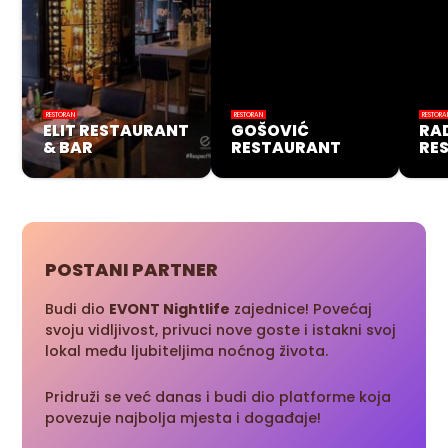
RESTORAN
RESTORAN
RESTORA
ELIT RESTAURANT
GOŠOVIĆ
RA
& BAR
RESTAURANT
RE
POSTANI PARTNER
Budi dio
EVONT Nightlife
zajednice! Povećaj
svoju vidljivost, privuci nove goste i istakni svoj
lokal među ljubiteljima noćnog života.
Pridruži se već danas i budi dio platforme koja
povezuje najbolja mjesta i događaje!