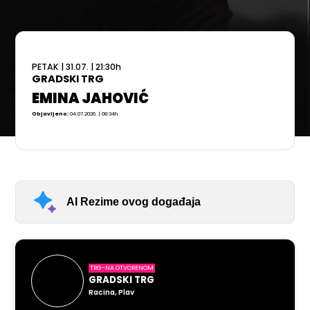
PETAK
|
31.07.
|
21:30
h
GRADSKI TRG
EMINA JAHOVIĆ
Objavljeno:
04.07.2026. | 08:34h
AI Rezime ovog događaja
TRG-NA OTVORENOM
GRADSKI TRG
Racina, Plav