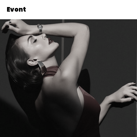
Evont