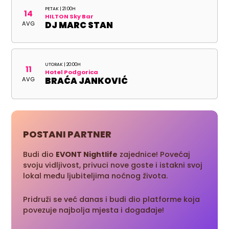
PETAK | 21:00H
14
HILTON Sky Bar
AVG
DJ MARC STAN
UTORAK | 20:00H
11
Hotel Podgorica
AVG
BRAĆA JANKOVIĆ
POSTANI PARTNER
Budi dio
EVONT Nightlife
zajednice! Povećaj
svoju vidljivost, privuci nove goste i istakni svoj
lokal među ljubiteljima noćnog života.
Pridruži se već danas i budi dio platforme koja
povezuje najbolja mjesta i događaje!