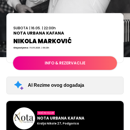
SUBOTA
|
16.05.
|
22:00
h
NOTA URBANA KAFANA
NIKOLA MARKOVIĆ
Objavljeno:
15.05.2026. | 09:23h
INFO & REZERVACIJE
AI Rezime ovog događaja
NOĆNI KLUB
NOTA URBANA KAFANA
Kralja Nikole 27, Podgorica