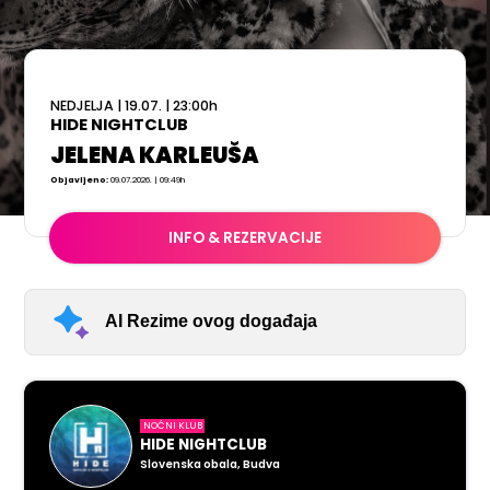
NEDJELJA
|
19.07.
|
23:00
h
HIDE NIGHTCLUB
JELENA KARLEUŠA
Objavljeno:
09.07.2026. | 09:49h
INFO & REZERVACIJE
AI Rezime ovog događaja
NOĆNI KLUB
HIDE NIGHTCLUB
Slovenska obala, Budva