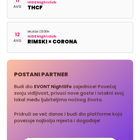
11
HIDE Nightclub
AVG
THCF
SRIJEDA | 23:00H
12
HIDE Nightclub
AVG
RIMSKI × CORONA
POSTANI PARTNER
Budi dio
EVONT Nightlife
zajednice! Povećaj
svoju vidljivost, privuci nove goste i istakni svoj
lokal među ljubiteljima noćnog života.
Pridruži se već danas i budi dio platforme koja
povezuje najbolja mjesta i događaje!