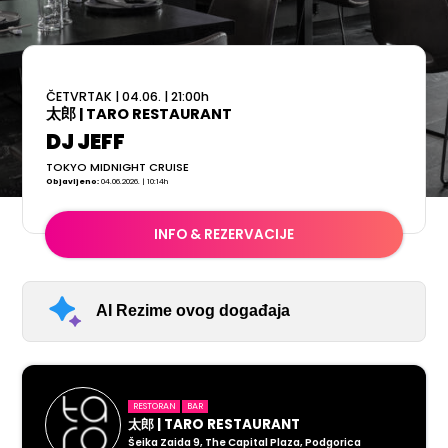
ČETVRTAK
|
04.06.
|
21:00
h
太郎 | TARO RESTAURANT
DJ JEFF
TOKYO MIDNIGHT CRUISE
Objavljeno:
04.06.2026. | 10:14h
INFO & REZERVACIJE
AI Rezime ovog događaja
RESTORAN
BAR
太郎 | TARO RESTAURANT
Šeika Zaida 9, The Capital Plaza, Podgorica