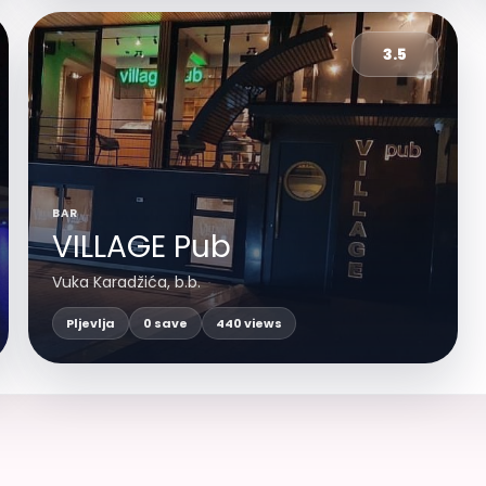
3.5
BAR
VILLAGE Pub
Vuka Karadžića, b.b.
Pljevlja
0 save
440 views