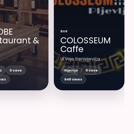
OBE
BAR
taurant &
COLOSSEUM
Caffe
UI.Voja Đenisijevića
ja
0 save
Pljevlja
0 save
iews
648 views