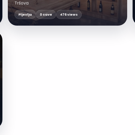
Tršova
Pljevlja
0 save
476 views