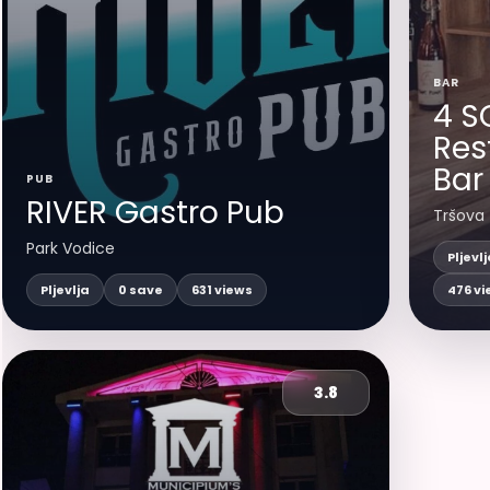
BAR
4 S
Res
Bar
PUB
RIVER Gastro Pub
Tršova
Park Vodice
Pljevl
Pljevlja
0 save
631 views
476 v
3.8