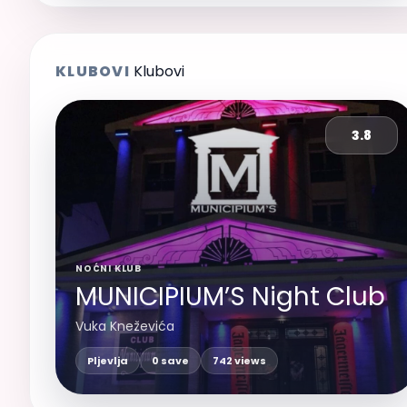
KLUBOVI
Klubovi
3.8
NOĆNI KLUB
MUNICIPIUM’S Night Club
Vuka Kneževića
Pljevlja
0 save
742 views