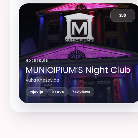
3.8
NOĆNI KLUB
MUNICIPIUM’S Night Club
Vuka Kneževića
Pljevlja
0 save
742 views