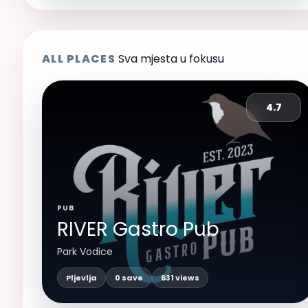
ALL PLACES
Sva mjesta u fokusu
4.7
PUB
RIVER Gastro Pub
Park Vodice
Pljevlja
0 save
631 views