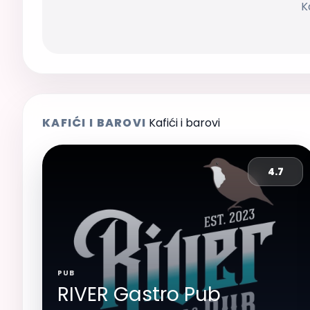
K
KAFIĆI I BAROVI
Kafići i barovi
4.7
PUB
RIVER Gastro Pub