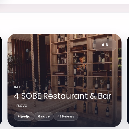
4.6
BAR
4 SOBE Restaurant & Bar
Tršova
Pljevlja
0 save
476 views