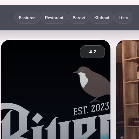
Featured
Restorani
Barovi
Klubovi
Lista
4.7