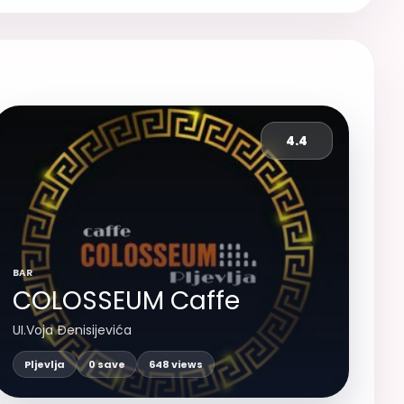
4.4
BAR
COLOSSEUM Caffe
UI.Voja Đenisijevića
Pljevlja
0 save
648 views