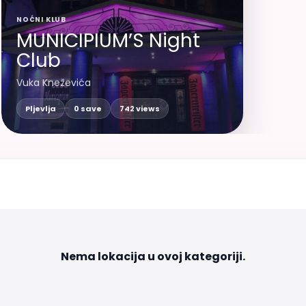
NOĆNI KLUB
MUNICIPIUM’S Night
Club
Vuka Kneževića
Pljevlja
0 save
742 views
Nema lokacija u ovoj kategoriji.