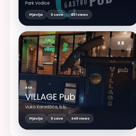
Park Vodice
Pljevlja
0 save
631 views
3.5
BAR
VILLAGE Pub
Vuka Karadžića, b.b.
Pljevlja
0 save
440 views