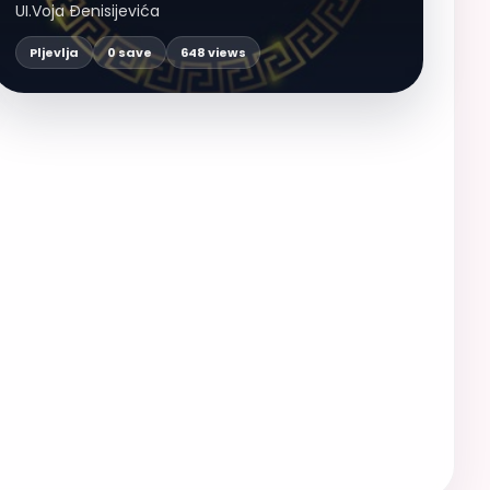
UI.Voja Đenisijevića
Pljevlja
0 save
648 views