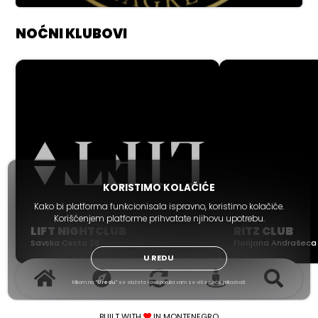
NOĆNI KLUBOVI
KORISTIMO KOLAČIĆE
Kako bi platforma funkcionisala ispravno, koristimo kolačiće.
Korišćenjem platforme prihvatate njihovu upotrebu.
LIFT NIGHTCLUB
RITZ CLUB
Savska Cesta 28
Florijana Andrašeca
U REDU
Klikom na
"U redu"
se slažete i ova poruka vam se više neće prikazivati.
BUILT WITH
IN MONTENEGRO