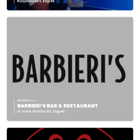
Runjaninova 3, Zagreb
RECENZIJE: 4.0
BARBIERI’S BAR & RESTAURANT
Ul. Ivana Tkalčića 90, Zagreb