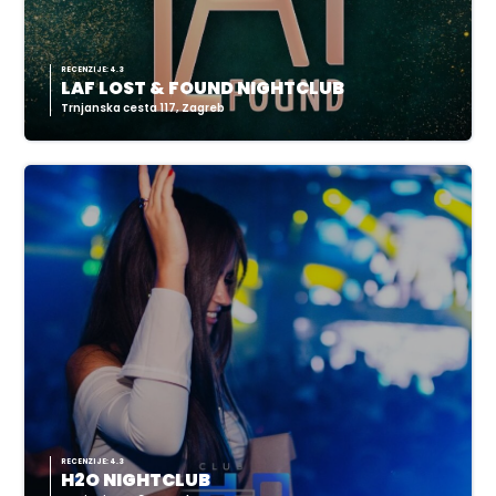
RECENZIJE: 4.3
LAF LOST & FOUND NIGHTCLUB
Trnjanska cesta 117, Zagreb
RECENZIJE: 4.3
H2O NIGHTCLUB