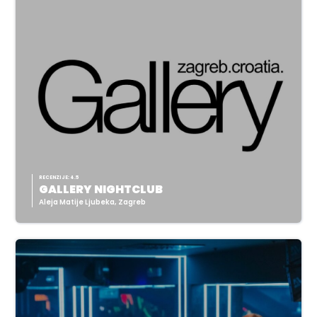
RECENZIJE: 4.5
GALLERY NIGHTCLUB
Aleja Matije Ljubeka, Zagreb